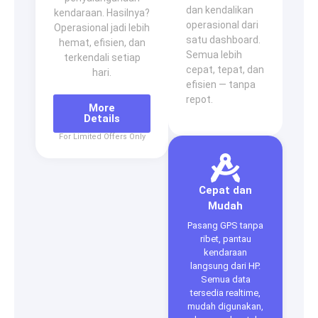
dan kendalikan
kendaraan. Hasilnya?
operasional dari
Operasional jadi lebih
satu dashboard.
hemat, efisien, dan
Semua lebih
terkendali setiap
cepat, tepat, dan
hari.
efisien — tanpa
repot.
More
Details
For Limited Offers Only
Cepat dan
Mudah
Pasang GPS tanpa
ribet, pantau
kendaraan
langsung dari HP.
Semua data
tersedia realtime,
mudah digunakan,