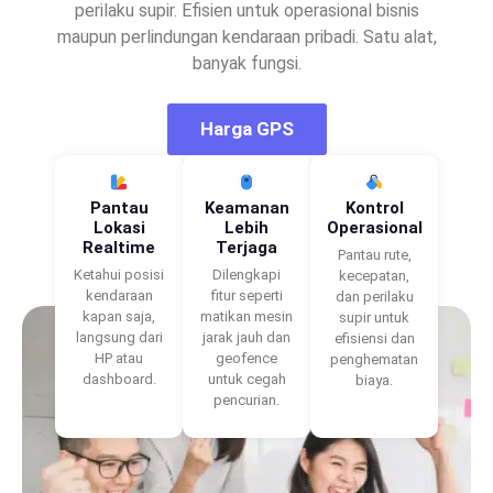
perilaku supir. Efisien untuk operasional bisnis
maupun perlindungan kendaraan pribadi. Satu alat,
banyak fungsi.
Harga GPS
Pantau
Keamanan
Kontrol
Lokasi
Lebih
Operasional
Realtime
Terjaga
Pantau rute,
Ketahui posisi
Dilengkapi
kecepatan,
kendaraan
fitur seperti
dan perilaku
kapan saja,
matikan mesin
supir untuk
langsung dari
jarak jauh dan
efisiensi dan
HP atau
geofence
penghematan
dashboard.
untuk cegah
biaya.
pencurian.